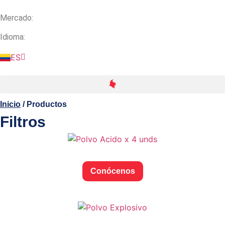
Saltar
al
Mercado:
contenido
Idioma:
ES
EN
Inicio
/ Productos
Filtros
Conócenos